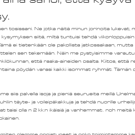
y.
en tosissani. Ne jotka näitä minun jorinoita lukevat, 
 kysymyksen siitä, miltä tuntuisi tehdä viikonloppuisi
ämä ei tietenkään ole pakollista jatkossakaan, mutta 
uosittelen sen tekemään. Näin me pystyisimme varaut
lökunnan, että raaka-aineiden osalta. Kiitos, että 
auantaina pöydän varasi kaikki isommat ryhmät. Tämän o
e siis palvella isoja ja pieniä seurueita meillä Unelm
uhliin täyte- ja voileipäkakkuja ja tehdä nuorille urheilij
 taisi olla n 2 kk:n ikäisiä ja vanhemmat.. noh meitä
jokainen. 
 miten olemme onnistuneet ja onko toimintamme kan