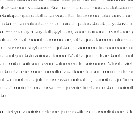
inkertainen vastaus. Kun emme osanneet odottaa mit
ertailupohjaa edellisiltä vuosilta, koemme joka päivä 
itä mitä rakastamme. Teidän palautteet ja ystävälli
a. Emme pyri täydellisyyteen, vaan iloiseen, rentoon p
okaa. Ainut haasteemme on, että joudumme olemaan
ten aikamme käytämme, jotta selviämme keräämään si
uspohjaa tulevaisuudessa. Mutta jos ja kun tästä s
sille, mitä kaikkea kivaa tulemme keksimään. Mahtavin
ä teistä niin moni omalla tavallaan kulkee meidän kan
ttu postaus, jokainen hyvä palaute , suositus ja "kerr
essä meidän supervoima ja voin kertoa, että jokaisell
hto.
a siirtyä takaisin arkeen ja ensiviikon lounaslistaan. Uu