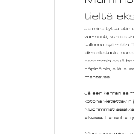
tieltä eks
Ja minä tyttö otin s
varmasti, kun esitin
tullessa syömään. T
kiire aikataulu, s
paremmin sekä henki
höpinöihin, sillä l
mahtavaa. 
Jälleen kerran saimm
kotona vietettäviin j
Nuorimmat asiakkaat
aikuisia. Ihania ihan 
Moni kysyy minulta