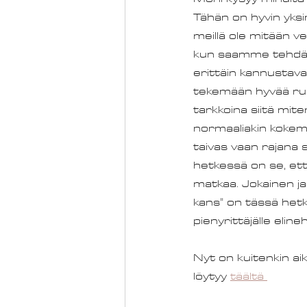
Tähän on hyvin yks
meillä ole mitään v
kun saamme tehdä s
erittäin kannustava
tekemään hyvää ru
tarkkoina siitä mi
normaaliakin kokem
taivas vaan rajana 
hetkessä on se, ett
matkaa. Jokainen jae
kans" on tässä hetk
pienyrittäjälle eline
Nyt on kuitenkin aik
löytyy 
täältä 