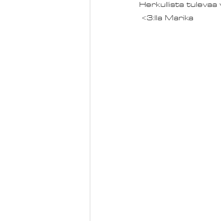
Herkullista tulevaa vi
 <3:lla Marika 