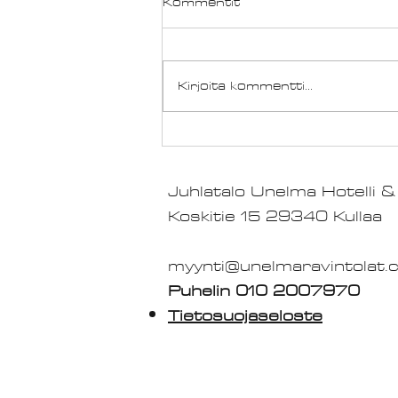
Kommentit
Kirjoita kommentti...
Tervetuloa! Nyt meillä on
kaksi Unelmaa!
Juhlatalo Unelma Hotell
Koskitie 15 29340 Kullaa
myynti@unelmaravintolat.
Puhelin 010 2007970​​​
Tietosuojaseloste
Do Not Sell My Personal Info