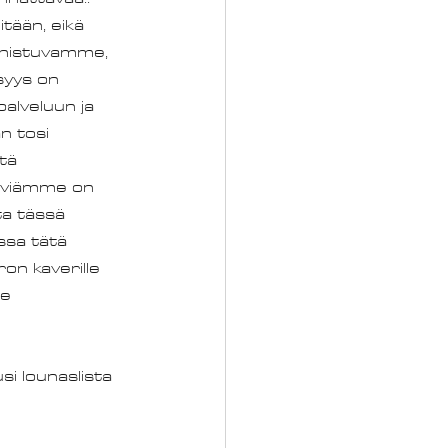
ään, eikä 
onnistuvamme, 
syys on 
alveluun ja 
 tosi 
tä 
elviämme on 
ta tässä 
ssa tätä 
on kaverille 
e 
si lounaslista 