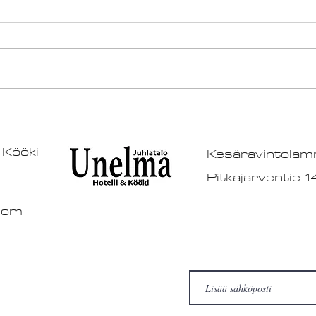
Unelman kevään
Para
tapahtumia
työp
i & Kööki
Kesäravintolam
Vinkk
Pitkäjärventie 
com
rmation