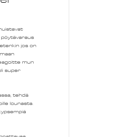
muistavat 
n pöytävaraus 
etenkin jos on 
umaan 
reagoitte mun 
li super 
assa, tehdä 
oille lounasta. 
 kypsempiä 
nattavaa.. 