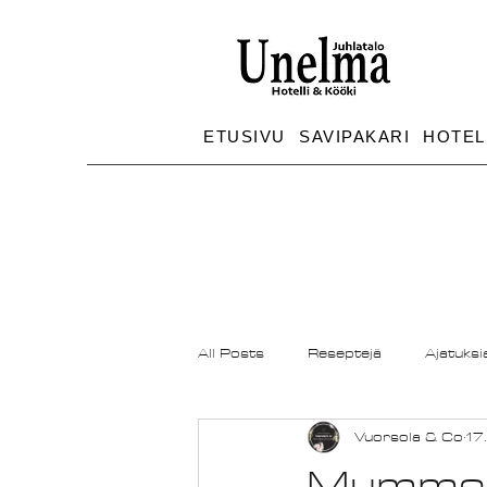
ETUSIVU
SAVIPAKARI
HOTEL
All Posts
Reseptejä
Ajatuksi
Vuorsola & Co
17
Mummo ai