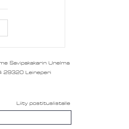
nna ryhmähenkeä ja
aikan hyvinvointia –
me Savipakakarin Unelma
ejä ja Ideoita
14 29320 Leineperi
Liity postituslistalle