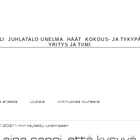
LI
JUHLATALO UNELMA
HÄÄT
KOKOUS- JA TYKYP
YRITYS JA TIIMI
a arjesta
Uutisia
Arkiruokaa lounaalla
.1.2021
1 min käytetty lukemiseen
na sanoi, että kysyvä 