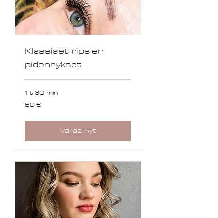
Klassiset ripsien
pidennykset
1 t 30 min
80
80 €
euroa
Varaa nyt