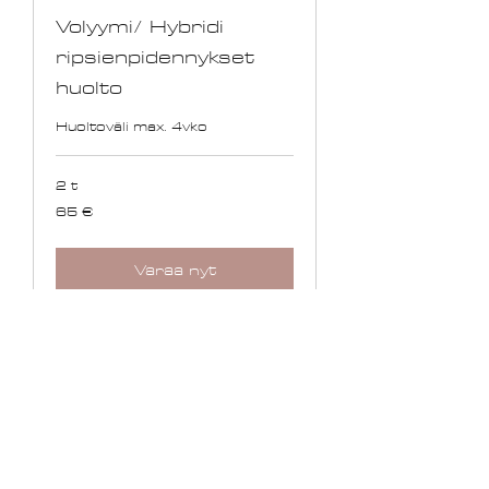
Volyymi/ Hybridi
ripsienpidennykset
huolto
Huoltoväli max. 4vko
2 t
65
65 €
euroa
Varaa nyt