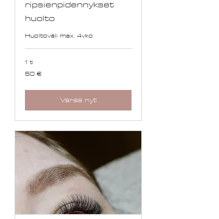
ripsienpidennykset
huolto
Huoltoväli max. 4vko
1 t
50
50 €
euroa
Varaa nyt