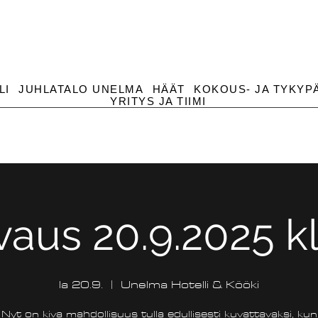
LI
JUHLATALO UNELMA
HÄÄT
KOKOUS- JA TYKYP
YRITYS JA TIIMI
aus 20.9.2025 k
la 20.9.
  |  
Unelma Hotelli & Kööki
Nyt on kiva mahdollisuus tulla edullisesti kuvattavaksi, kun