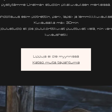
pystytämme Unelman studion pikakuvauksen merkeissä.
dollisuus esim potrettiin, pari-, lapsi- ja lemmikkikuvauks
Kuvausaika max 30min
oulustudio eli jos joulukorttikuvat puuttuvat vielä, niin var
kuvaushetki
Lippuja ei ole myynnissä
Katso muita tapahtumia