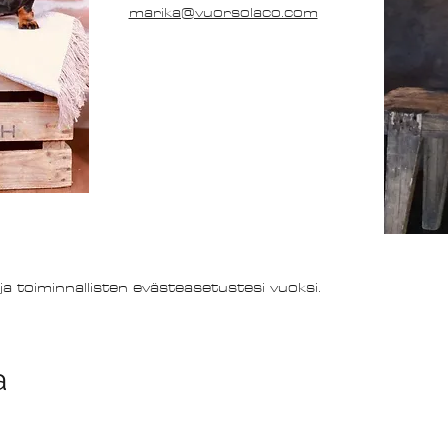
marika@vuorsolaco.com
ja toiminnallisten evästeasetustesi vuoksi.
a