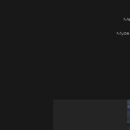
Mah
Myös j