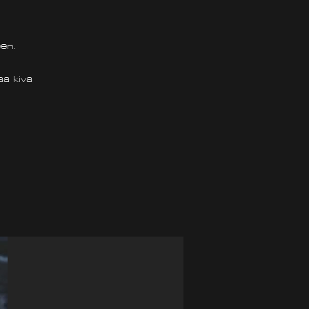
een.
aa kiva