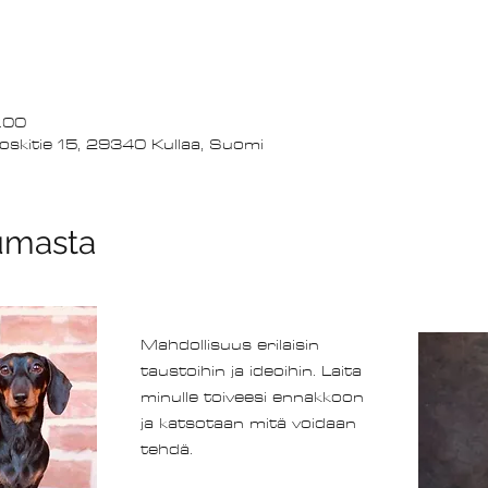
.00
oskitie 15, 29340 Kullaa, Suomi
umasta
Mahdollisuus erilaisin 
taustoihin ja ideoihin. Laita 
minulle toiveesi ennakkoon 
ja katsotaan mitä voidaan 
tehdä.