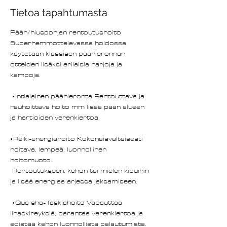
Tietoa tapahtumasta
Pään/hiuspohjan rentoutushoito 
Superhemmottelevassa hoidossa 
käytetään klassisen päähieronnan 
otteiden lisäksi erilaisia harjoja ja 
kampoja. 
 •Intialainen päähieronta Rentouttava ja 
rauhoittava hoito mm lisää pään alueen 
ja hartioiden verenkiertoa.   
•Reiki-energiahoito Kokonaisvaltaisesti 
hoitava, lempeä, luonnollinen 
hoitomuoto. 
 Rentoutukseen, kehon tai mielen kipuihin 
ja lisää energiaa arjessa jaksamiseen. 
 •Qua sha- faskiahoito Vapauttaa 
lihaskireyksiä, parantaa verenkiertoa ja 
edistää kehon luonnollista palautumista.  