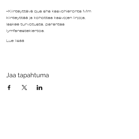
•Kiinteyttävä qua sha kasvohieronta Mm 
kiinteyttää ja kohottaa kasvojen linjoja, 
laskee turvotusta, parantaa 
lymfanestekiertoa. 
Lue lisää
Jaa tapahtuma
Kesäravintolamme Savipakakarin
Unelma