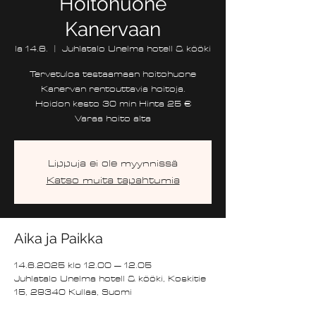
Hoitohuone
Kanervaan
la 14.6.
  |  
Juhlatalo Unelma hotell & kööki
Tervetuloa testaamaan hoitohuone
Kanervan rentouttavia hoitoja.
Hoidon kesto 30 min Hinta 25 €
Varaa hoito alta
Lippuja ei ole myynnissä
Katso muita tapahtumia
Aika ja Paikka
14.6.2025 klo 12.00 – 12.05
Juhlatalo Unelma hotell & kööki, Koskitie
15, 29340 Kullaa, Suomi