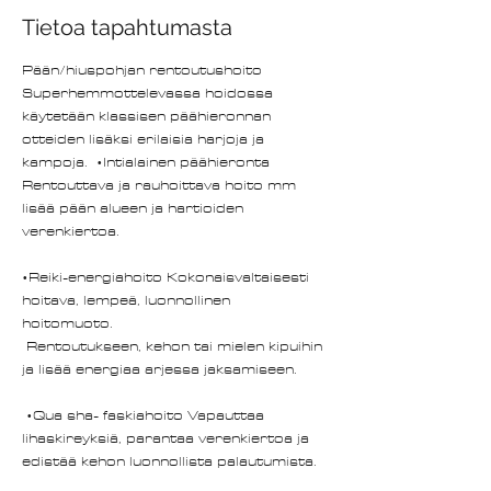
Tietoa tapahtumasta
Pään/hiuspohjan rentoutushoito 
Superhemmottelevassa hoidossa 
käytetään klassisen päähieronnan 
otteiden lisäksi erilaisia harjoja ja 
kampoja.  •Intialainen päähieronta 
Rentouttava ja rauhoittava hoito mm 
lisää pään alueen ja hartioiden 
verenkiertoa.   
•Reiki-energiahoito Kokonaisvaltaisesti 
hoitava, lempeä, luonnollinen 
hoitomuoto. 
 Rentoutukseen, kehon tai mielen kipuihin 
ja lisää energiaa arjessa jaksamiseen. 
 •Qua sha- faskiahoito Vapauttaa 
lihaskireyksiä, parantaa verenkiertoa ja 
edistää kehon luonnollista palautumista.  