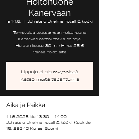
Hoitohuone
Kanervaan
la 14.6.
  |  
Juhlatalo Unelma hotell & kööki
Tervetuloa testaamaan hoitohuone
Kanervan rentouttavia hoitoja.
Hoidon kesto 30 min Hinta 25 €
Varaa hoito alta
Lippuja ei ole myynnissä
Katso muita tapahtumia
Aika ja Paikka
14.6.2025 klo 13.30 – 14.00
Juhlatalo Unelma hotell & kööki, Koskitie
15, 29340 Kullaa, Suomi