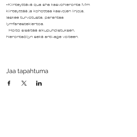
•Kiinteyttävä qua sha kasvohieronta Mm 
kiinteyttää ja kohottaa kasvojen linjoja, 
laskee turvotusta, parantaa 
lymfanestekiertoa. 
  Hoito sisältää alkupuhdistuksen,  
hierontaöljyn sekä anti-age voiteen.
Jaa tapahtuma
Kesäravintolamme Savipakakarin
Unelma
Pitkäjärventie
14 29320
Leineperi