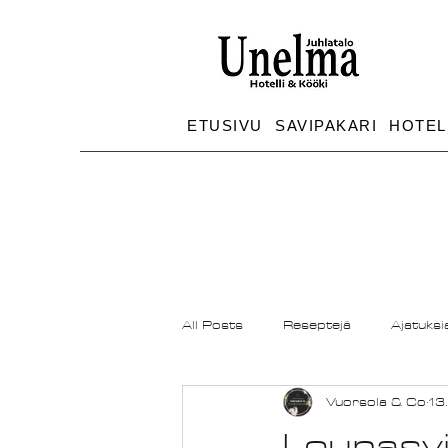
ETUSIVU
SAVIPAKARI
HOTEL
All Posts
Reseptejä
Ajatuksi
Vuorsola & Co
13
Lounasvi