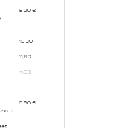
Noutopöydästä :  														9,80 €
 
Noutopöydästä :  														9,80 €
una-ja 
t		