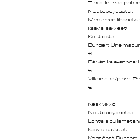
Tiistai lounas poikk
Moskovan lihapata (S
kasvislisäkkeet 
Keittiöstä:
Burger: Unelmaburger 
€
Päivän kala-annos: Loh
€
Viikonleike/pihvi:  Por
€
.......................................................
Keskiviikko
Lohta sipulismetana
kasvislisäkkeet
Keittiöstä Burger: 