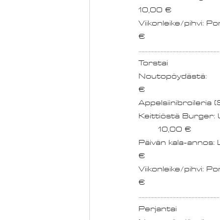
10,00 €
Viikonleike/pihvi: Pors
€
.......................................................
Torstai
Noutopöydästä:														  9,80 
€
Appelsiinibroileria
Keittiöstä Burger: 
	10,00 €
Päivän kala-annos: Lohta j
€
Viikonleike/pihvi: Pors
€
.......................................................
Perjantai 