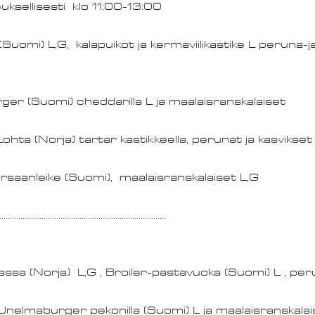
euksellisesti  klo 11:00-13:00
uomi) L,G,  kalapuikot ja kermaviilikastike L peruna-ja
(Suomi) cheddarilla L ja maalaisranskalaiset			10,00 
ta (Norja) tartar kastikkeella, perunat ja kasvikset		11,90 
saanleike (Suomi),  maalaisranskalaiset L,G				11,90 
...............................................................................
ssa (Norja)  L,G , Broiler-pastavuoka (Suomi) L , per
Unelmaburger pekonilla (Suomi) L ja maalaisranskalaise