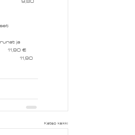
et		
runat ja 
kasvikset															11,90 €
Katso kaikki