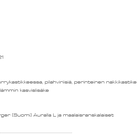
21
nantai 										
rrykastikkeessa, pilahviriisiä, perinteinen nakkikastike 
 lämmin kasvislisäke
(Suomi) Auralla L ja maalaisranskalaiset				10,00 
...............................................................................