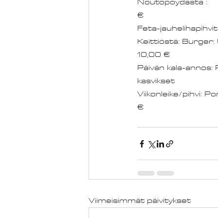
Noutopöydästä :  														 9,80 
€
Feta-jauhelihapihvit 
Keittiöstä: Burger:
10,00 €
Päivän kala-annos: P
Viikonleike/pihvi: Pors
€
Viimeisimmät päivitykset