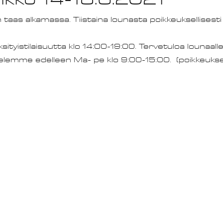
 taas alkamassa. Tiistaina lounasta poikkeuksellisesti 
ksityistilaisuutta klo 14:00-19:00. Tervetuloa lounaalle
alvelemme edelleen Ma- pe klo 9:00-15:00.  (poikkeuksen