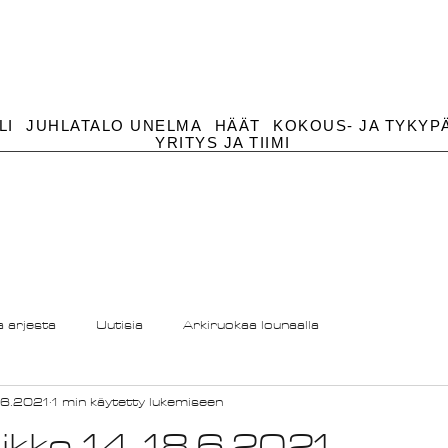
LI
JUHLATALO UNELMA
HÄÄT
KOKOUS- JA TYKYP
YRITYS JA TIIMI
a arjesta
Uutisia
Arkiruokaa lounaalla
.6.2021
1 min käytetty lukemiseen
ikko 14-18.6.2021