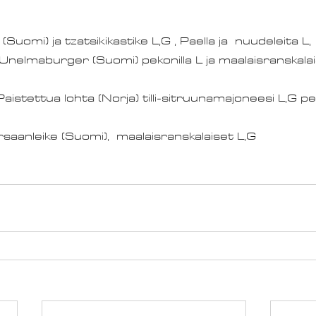
(Suomi) ja tzatsikikastike L,G , Paella ja  nuudeleita L,
 Unelmaburger (Suomi) pekonilla L ja maalaisranskalais
aistettua lohta (Norja) tilli-sitruunamajoneesi L,G pe
aanleike (Suomi),  maalaisranskalaiset L,G				11,90 