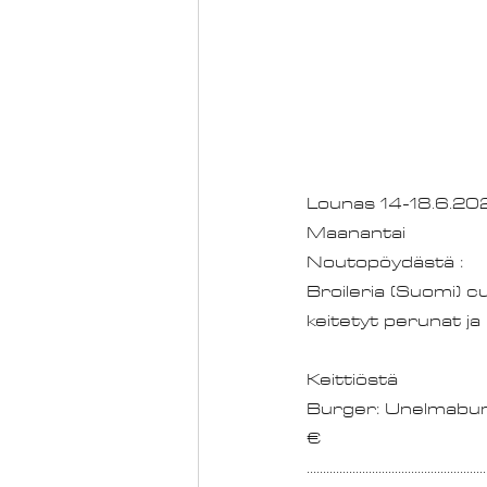
Lounas 14-18.6.20
Maa
Broileria (Suomi) cu
keitetyt perunat ja
Keittiöstä
Burger: Unelmaburger 
€
.......................................................