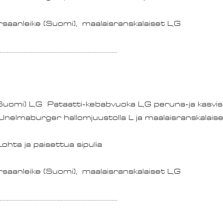
aanleike (Suomi),  maalaisranskalaiset L,G				11,90 
...............................................................................
 (Suomi) L,G  Pataatti-kebabvuoka L,G peruna-ja kasvis
Unelmaburger hallomjuustolla L ja maalaisranskalaiset	
a paisettua sipulia								11,90 
aanleike (Suomi),  maalaisranskalaiset L,G				11,90 
...............................................................................