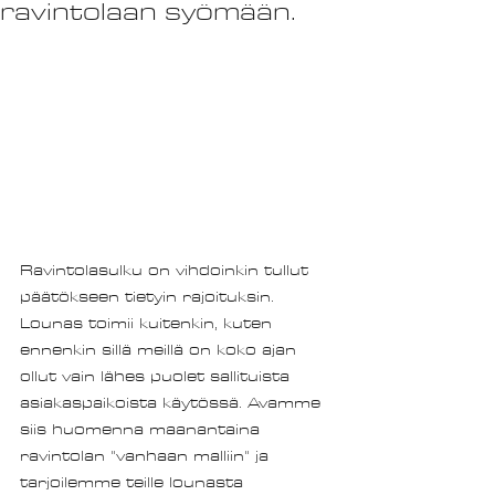
ravintolaan syömään.
Ravintolasulku on vihdoinkin tullut 
päätökseen tietyin rajoituksin. 
Lounas toimii kuitenkin, kuten 
ennenkin sillä meillä on koko ajan 
ollut vain lähes puolet sallituista 
asiakaspaikoista käytössä. Avamme 
siis huomenna maanantaina 
ravintolan "vanhaan malliin" ja 
tarjoilemme teille lounasta 