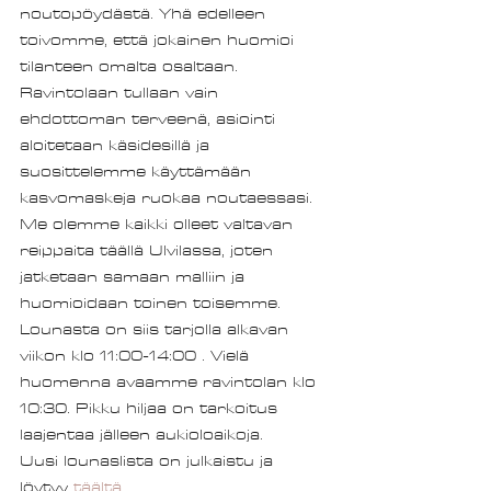
noutopöydästä. Yhä edelleen 
toivomme, että jokainen huomioi 
tilanteen omalta osaltaan. 
Ravintolaan tullaan vain 
ehdottoman terveenä, asiointi 
aloitetaan käsidesillä ja 
suosittelemme käyttämään 
kasvomaskeja ruokaa noutaessasi. 
Me olemme kaikki olleet valtavan 
reippaita täällä Ulvilassa, joten 
jatketaan samaan malliin ja 
huomioidaan toinen toisemme. 
Lounasta on siis tarjolla alkavan 
viikon klo 11:00-14:00 . Vielä 
huomenna avaamme ravintolan klo 
10:30. Pikku hiljaa on tarkoitus 
laajentaa jälleen aukioloaikoja. 
Uusi lounaslista on julkaistu ja 
löytyy 
täältä