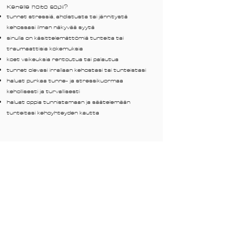
Kenelle hoito sopii?
tunnet stressiä, ahdistusta tai jännitystä
kehossasi ilman näkyvää syytä
sinulla on käsittelemättömiä tunteita tai
traumaattisia kokemuksia
koet vaikeuksia rentoutua tai palautua
tunnet olevasi irrallaan kehostasi tai tunteistasi
haluat purkaa tunne- ja stressikuormaa
kehollisesti ja turvallisesti
haluat oppia tunnistamaan ja säätelemään
tunteitasi kehoyhteyden kautta
"!Ihminen on kokonaisuus – keho ja
mieli kulkevat aina yhdessä. Elämä on
jatkuvaa liikettä ja muutosta, täynnä
haasteita ja mahdollisuuksia. Välillä
se pysäyttää, lukitsee tai
hämmentää. Silloin tarvitsemme
tilaa pysähtyä ja kuunnella itseämme