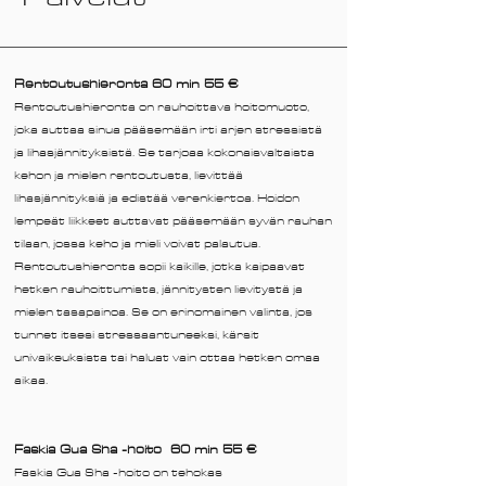
Rentoutushieronta 60 min 55 €
Rentoutushieronta on rauhoittava hoitomuoto,
joka auttaa sinua pääsemään irti arjen stressistä
ja lihasjännityksistä. Se tarjoaa kokonaisvaltaista
kehon ja mielen rentoutusta, lievittää
lihasjännityksiä ja edistää verenkiertoa. Hoidon
lempeät liikkeet auttavat pääsemään syvän rauhan
tilaan, jossa keho ja mieli voivat palautua.
Rentoutushieronta sopii kaikille, jotka kaipaavat
hetken rauhoittumista, jännitysten lievitystä ja
mielen tasapainoa. Se on erinomainen valinta, jos
tunnet itsesi stressaantuneeksi, kärsit
univaikeuksista tai haluat vain ottaa hetken omaa
aikaa.​​​
Faskia Gua Sha -hoito 60 min 55 €
Faskia Gua Sha -hoito on tehokas