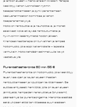
ja lantion alueen – hienovaraisiin liikkeisiin. Terapia
keskittyy kehon luonnollisen rytmin
tasapainottamiseen ja pyrkii parantamaan
keskushermoston toimintaa ja kehon
itseparanemiskykyä.
Hoito on rentouttava ja rauhoittava, ja monet
asiakkaat kokevat syvää rentoutumista ja
hyvinvoinnin lisääntymistä hoidon jälkeen.
Kraniosakraaliterapia on turvallinen ja lempeä
hoitomuoto, joka sopii kaikenikäisille – lapsista
vanhuksiin. Hoito tehdään selinmakuulla kevyt
vaatetus yllä.​​
Purentalihashieronta 60 min 55 €
Purentalihashieronta on hoitomuoto, joka keskittyy
leuan, kasvojen ja kaulan alueen lihasten
rentouttamiseen ja kiputilojen lievittämiseen. Se
auttaa erityisesti henkilöitä, joilla on leuan alueen
jännitystä, hampaiden narskuttelua (bruksismi),
päänsärkyä tai purentaongelmia. Hieronta sisältää
sekä ulkoisen että tarvittaessa suun sisäisen