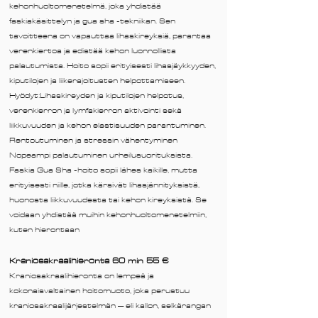
kehonhuoltomenetelmä, joka yhdistää
faskiakäsittelyn ja gua sha -tekniikan. Sen
tavoitteena on vapauttaa lihaskireyksiä, parantaa
verenkiertoa ja edistää kehon luonnollista
palautumista. Hoito sopii erityisesti lihasjäykkyyden,
kiputilojen ja liikerajoitusten helpottamiseen.
Hyödyt:Lihaskireyden ja kiputilojen helpotus,
verenkierron ja lymfakierron aktivointi sekä
liikkuvuuden ja kehon elastisuuden parantuminen.
Rentoutuminen ja stressin vähentyminen
Nopeampi palautuminen urheilusuorituksista.
Faskia Gua Sha -hoito sopii lähes kaikille, mutta
erityisesti niille, jotka kärsivät lihasjännityksistä,
huonosta liikkuvuudesta tai kehon kireyksistä. Se
voidaan yhdistää muihin kehonhuoltomenetelmiin,
kuten hierontaan
​Kraniosakraalihieronta 60 min 55 €
Kraniosakraalihieronta on lempeä ja
kokonaisvaltainen hoitomuoto, joka perustuu
kraniosakraalijärjestelmän – eli kallon, selkärangan