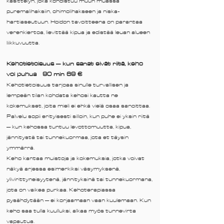
käsittelyn, joka kohdistuu muun muassa
puremalihaksiin, ohimolihakseen ja niska-
hartiaseutuun. Hoidon tavoitteena on parantaa
verenkiertoa, lievittää kipua ja edistää leuan alueen
liikkuvuutta.
Kehotietoisuus – kun sanat eivät riitä, keho
voi puhua 90 min 69 €
Kehotietoisuus tarjoaa sinulle turvallisen ja
lempeän tilan kohdata kehosi kautta ne
kokemukset, joita mieli ei ehkä vielä osaa sanoittaa.
Palvelu sopii erityisesti silloin, kun puhe ei yksin riitä
– kun kehossa tuntuu levottomuutta, kipua,
jännitystä tai tunnekuormaa, jota et täysin
ymmärrä.
Keho kantaa muistoja ja kokemuksia, jotka voivat
näkyä arjessa esimerkiksi väsymyksenä,
ylivirittyneisyytenä, jännityksinä tai tunnekuormana,
jota on vaikea purkaa. Kehoterapiassa
pysähdytään – ei korjaamaan vaan kuulemaan. Kun
keho saa tulla kuulluksi, alkaa myös tunnevirta
vapautua.